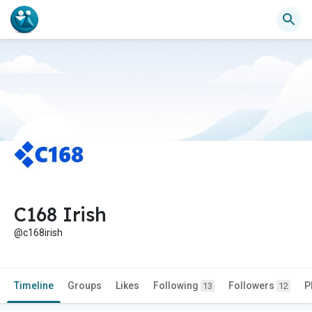
C168 Irish
@c168irish
Timeline
Groups
Likes
Following
Followers
P
13
12