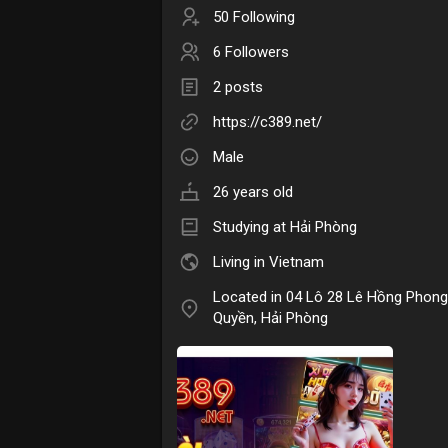
50 Following
6 Followers
2 posts
https://c389.net/
Male
26 years old
Studying at Hải Phòng
Living in Vietnam
Located in 04 Lô 28 Lê Hồng Phong
Quyền, Hải Phòng