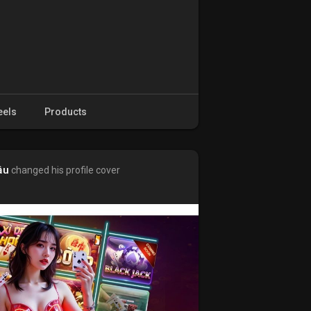
eels
Products
ầu
changed his profile cover