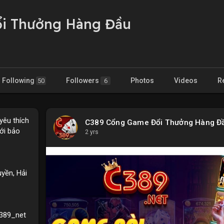
i Thưởng Hàng Đầu
Following
Followers
Photos
Videos
R
50
6
yêu thích
C389 Cổng Game Đổi Thưởng Hàng Đ
ới bảo
2 yrs
yền, Hải
389_net