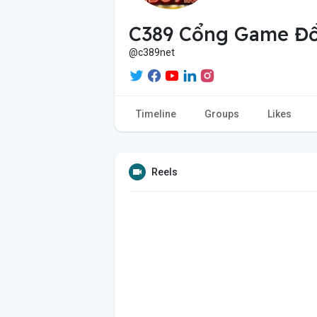
C389 Cổng Game Đổ
@c389net
Timeline
Groups
Likes
Reels