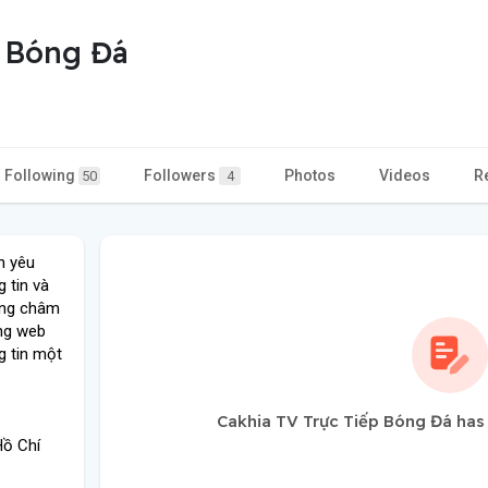
p Bóng Đá
Following
Followers
Photos
Videos
R
50
4
n yêu
g tin và
ơng châm
ang web
g tin một
Cakhia TV Trực Tiếp Bóng Đá has
Hồ Chí