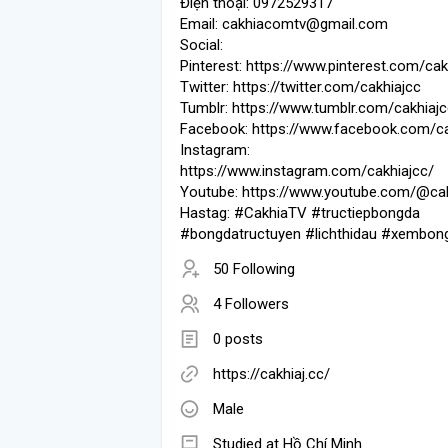
Điện thoại: 0972529317
Email: cakhiacomtv@gmail.com
Social:
Pinterest: https://www.pinterest.com/cak
Twitter: https://twitter.com/cakhiajcc
Tumblr: https://www.tumblr.com/cakhiaj
Facebook: https://www.facebook.com/ca
Instagram:
https://www.instagram.com/cakhiajcc/
Youtube: https://www.youtube.com/@cak
Hastag: #CakhiaTV #tructiepbongda
#bongdatructuyen #lichthidau #xembon
50 Following
4 Followers
0 posts
https://cakhiaj.cc/
Male
Studied at Hồ Chí Minh