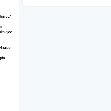
hiajcc/
cc
khiajcc
hiajcc
gda