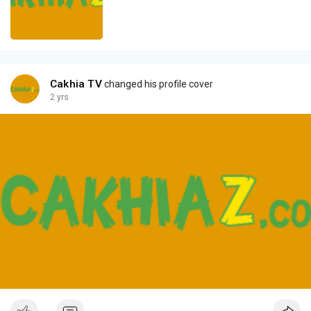
Cakhia TV
changed his profile cover
2 yrs