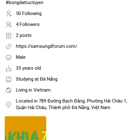
#bongdatructuyen
50 Following
4 Followers
2 posts
https://samsungdforum.com/
Male
35 years old
Studying at Đà Nẵng
Living in Vietnam
Located in 789 Đường Bạch Đằng, Phường Hải Châu 1,
Quận Hải Châu, Thành phố Đà Nẵng, Việt Nam