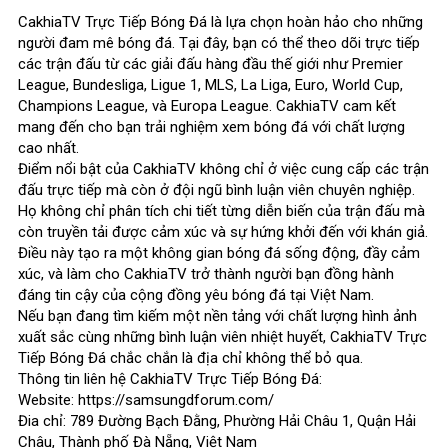
CakhiaTV Trực Tiếp Bóng Đá là lựa chọn hoàn hảo cho những
người đam mê bóng đá. Tại đây, bạn có thể theo dõi trực tiếp
các trận đấu từ các giải đấu hàng đầu thế giới như Premier
League, Bundesliga, Ligue 1, MLS, La Liga, Euro, World Cup,
Champions League, và Europa League. CakhiaTV cam kết
mang đến cho bạn trải nghiệm xem bóng đá với chất lượng
cao nhất.
Điểm nổi bật của CakhiaTV không chỉ ở việc cung cấp các trận
đấu trực tiếp mà còn ở đội ngũ bình luận viên chuyên nghiệp.
Họ không chỉ phân tích chi tiết từng diễn biến của trận đấu mà
còn truyền tải được cảm xúc và sự hứng khởi đến với khán giả.
Điều này tạo ra một không gian bóng đá sống động, đầy cảm
xúc, và làm cho CakhiaTV trở thành người bạn đồng hành
đáng tin cậy của cộng đồng yêu bóng đá tại Việt Nam.
Nếu bạn đang tìm kiếm một nền tảng với chất lượng hình ảnh
xuất sắc cùng những bình luận viên nhiệt huyết, CakhiaTV Trực
Tiếp Bóng Đá chắc chắn là địa chỉ không thể bỏ qua.
Thông tin liên hệ CakhiaTV Trực Tiếp Bóng Đá:
Website: https://samsungdforum.com/
Đia chỉ: 789 Đường Bạch Đằng, Phường Hải Châu 1, Quận Hải
Châu, Thành phố Đà Nẵng, Việt Nam