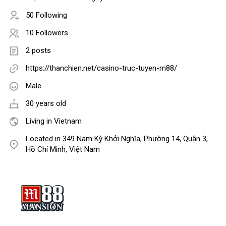
50 Following
10 Followers
2 posts
https://thanchien.net/casino-truc-tuyen-m88/
Male
30 years old
Living in Vietnam
Located in 349 Nam Kỳ Khởi Nghĩa, Phường 14, Quận 3,
Hồ Chí Minh, Việt Nam