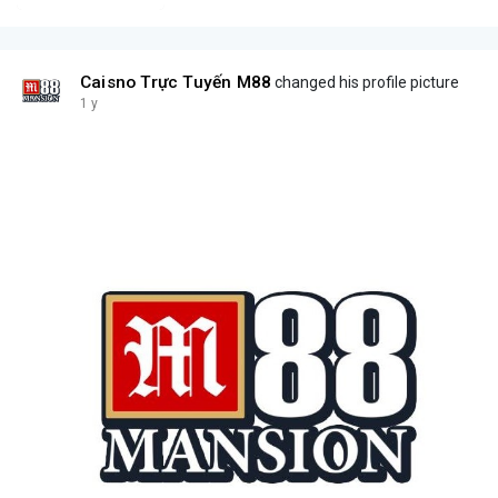
Caisno Trực Tuyến M88
changed his profile picture
1 y