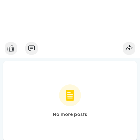
No more posts