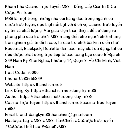
Khám Phá Casino Trực Tuyến M88 - Đẳng Cấp Giải Trí & Cá
Cược An Toàn
M88 là một trong những nhà cái hàng đầu trong ngành cá
cược trực tuyến, đặc biệt nổi bật với dịch vụ Casino trực tuyến
uy tín và chất lượng. Với giao diện thân thiện, dễ sử dụng và
phong phú các trò chơi, M88 mang đến cho người chơi những
trải nghiệm giải trí đỉnh cao, từ các trò chơi bài kinh điển như
Baccarat, Blackjack, Roulette đến các máy slot đa dạng, tất cả
đều được phát sóng trực tiếp từ các sòng bạc quốc tế.Địa chỉ:
349 Nam Kỳ Khởi Nghĩa, Phường 14, Quận 3, Hồ Chí Minh, Việt
Nam
Post Code: 70000
Phone: 0983655349
Website: https://thanchien.net/
Link Đằng Ký: https://thanchien.net/dang-ky-m88
Author: https://thanchien.net/truong-duy-m88/
Casino Trực Tuyến: https://thanchien.net/casino-truc-tuyen-
m88/
Email brand: dangkym88thanchien@gmail.com
Hastags, tag: #M88 #M88ThầnChiến #CáCượcTrựcTuyến
#CáCượcThểThao #ĐăngKýM88