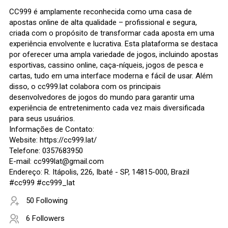
CC999 é amplamente reconhecida como uma casa de
apostas online de alta qualidade – profissional e segura,
criada com o propósito de transformar cada aposta em uma
experiência envolvente e lucrativa. Esta plataforma se destaca
por oferecer uma ampla variedade de jogos, incluindo apostas
esportivas, cassino online, caça-níqueis, jogos de pesca e
cartas, tudo em uma interface moderna e fácil de usar. Além
disso, o cc999.lat colabora com os principais
desenvolvedores de jogos do mundo para garantir uma
experiência de entretenimento cada vez mais diversificada
para seus usuários.
Informações de Contato:
Website: https://cc999.lat/
Telefone: 0357683950
E-mail: cc999lat@gmail.com
Endereço: R. Itápolis, 226, Ibaté - SP, 14815-000, Brazil
#cc999 #cc999_lat
50 Following
6 Followers