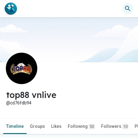
top88 vnlive
@cd76fdb94
Timeline
Groups
Likes
Following
Followers
P
50
10