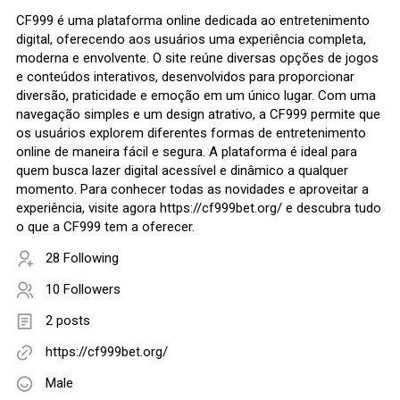
CF999 é uma plataforma online dedicada ao entretenimento
digital, oferecendo aos usuários uma experiência completa,
moderna e envolvente. O site reúne diversas opções de jogos
e conteúdos interativos, desenvolvidos para proporcionar
diversão, praticidade e emoção em um único lugar. Com uma
navegação simples e um design atrativo, a CF999 permite que
os usuários explorem diferentes formas de entretenimento
online de maneira fácil e segura. A plataforma é ideal para
quem busca lazer digital acessível e dinâmico a qualquer
momento. Para conhecer todas as novidades e aproveitar a
experiência, visite agora https://cf999bet.org/ e descubra tudo
o que a CF999 tem a oferecer.
28 Following
10 Followers
2 posts
https://cf999bet.org/
Male