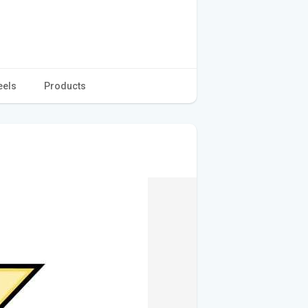
eels
Products