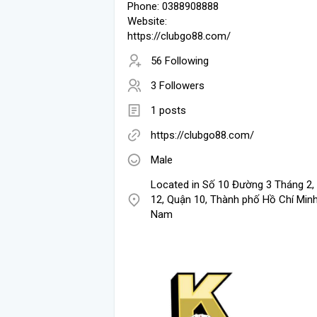
Phone: 0388908888
Website:
https://clubgo88.com/
56 Following
3 Followers
1 posts
https://clubgo88.com/
Male
Located in Số 10 Đường 3 Tháng 2
12, Quận 10, Thành phố Hồ Chí Minh
Nam