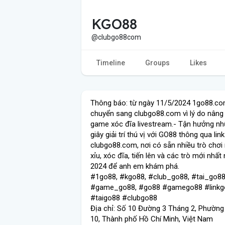
KGO88
@clubgo88com
Timeline
Groups
Likes
Thông báo: từ ngày 11/5/2024 1go88.c
chuyển sang clubgo88.com vì lý do nâng
game xóc đĩa livestream.- Tận hưởng nh
giây giải trí thú vị với GO88 thông qua link
clubgo88.com, nơi có sẵn nhiều trò chơi 
xỉu, xóc đĩa, tiến lên và các trò mới nhấ
2024 để anh em khám phá.
#1go88, #kgo88, #club_go88, #tai_go88
#game_go88, #go88 #gamego88 #linkg
#taigo88 #clubgo88
Địa chỉ: Số 10 Đường 3 Tháng 2, Phường
10, Thành phố Hồ Chí Minh, Việt Nam