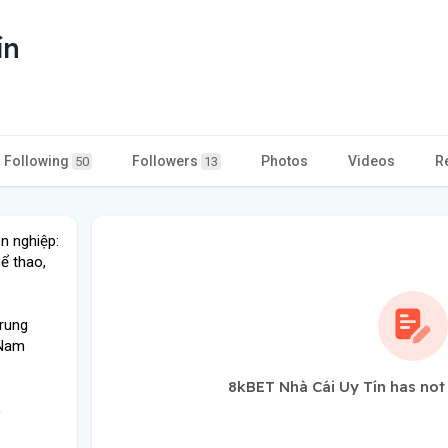
ín
Following
Followers
Photos
Videos
R
50
13
n nghiệp:
ể thao,
Trung
 Nam
8kBET Nhà Cái Uy Tín has not
,