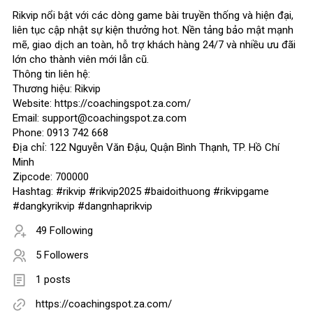
Rikvip nổi bật với các dòng game bài truyền thống và hiện đại,
liên tục cập nhật sự kiện thưởng hot. Nền tảng bảo mật mạnh
mẽ, giao dịch an toàn, hỗ trợ khách hàng 24/7 và nhiều ưu đãi
lớn cho thành viên mới lẫn cũ.
Thông tin liên hệ:
Thương hiệu: Rikvip
Website: https://coachingspot.za.com/
Email: support@coachingspot.za.com
Phone: 0913 742 668
Địa chỉ: 122 Nguyễn Văn Đậu, Quận Bình Thạnh, TP. Hồ Chí
Minh
Zipcode: 700000
Hashtag: #rikvip #rikvip2025 #baidoithuong #rikvipgame
#dangkyrikvip #dangnhaprikvip
49 Following
5 Followers
1 posts
https://coachingspot.za.com/