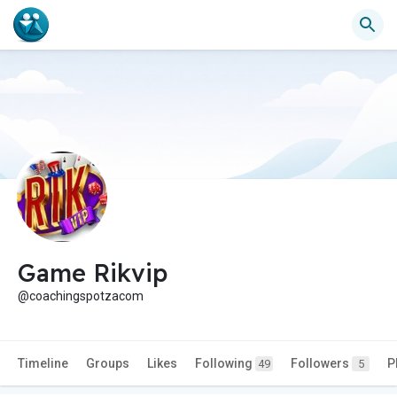
Game Rikvip
@coachingspotzacom
Timeline
Groups
Likes
Following
Followers
P
49
5