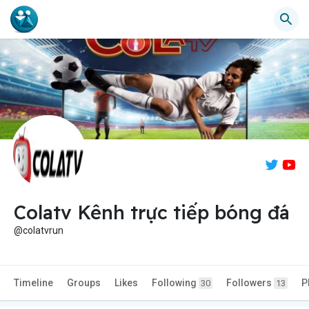
Colatv Kênh trực tiếp bóng đá
@colatvrun
Timeline
Groups
Likes
Following
Followers
P
30
13