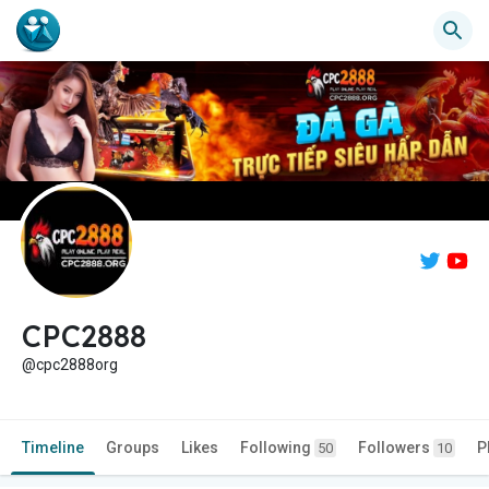
CPC2888
@cpc2888org
Timeline
Groups
Likes
Following
Followers
P
50
10