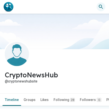
CryptoNewsHub
@cryptonewshubsite
Timeline
Groups
Likes
Following
Followers
P
28
0