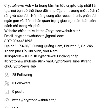
CryptoNews Hub – là trung tâm tin tức crypto cập nhật liên
tục, nơi bạn có thể theo dõi nhịp đập thị trường một cách rõ
ràng và súc tích. Nền tảng cung cấp recap nhanh, phân tích
ngắn gọn và điểm nhấn quan trọng giúp bạn nắm bắt toàn
cảnh chỉ trong vài phút.
Website chính thức: https://cryptonewshub.site/
Email: cryptonewshubsite@gmail.com
SĐT: 0944451895
Địa chỉ: 173/36/9 Dương Quảng Hàm, Phường 5, Gò Vấp,
Thành phố Hồ Chí Minh, Việt Nam
#CryptoNewsHub #CryptoNewsHubđăng nhập
#cryptonewshubsite #link vàoCryptoNewsHubs #trang
chủCryptoNewsHub
28 Following
0 Followers
0 posts
https://cryptonewshub.site/