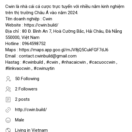
Cwin là nhà cái cá cược trực tuyến với nhiều năm kinh nghiệm
trên thị trường Châu Á vào năm 2024.
Tên doanh nghiệp : Cwin
Website : https://cwin.build/
Địa chỉ : 80 Đ. Bình An 7, Hoà Cường Bắc, Hải Châu, Đà Nẵng
550000, Việt Nam
Hotline : 0964598752
Maps : https://maps.app.goo.gl/mJV8jQ5CukFGF7dJ6
Email : contact.cwinbuild@gmail.com
Hastag : #cwinbuild , #cwin , #nhacaicwin , #cacuoccwin ,
#linkvaocwin , #cwinuytin
50 Following
2 Followers
2 posts
http://cwin.build/
Male
Living in Vietnam