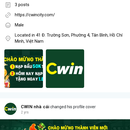
3 posts
https://cwincity.com/
Male
Located in 41 Đ. Trường Sơn, Phường 4, Tân Bình, Hồ Chí
Minh, Việt Nam
CWIN nhà cái
changed his profile cover
2 yrs