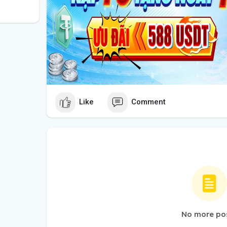
Like
Comment
No more po