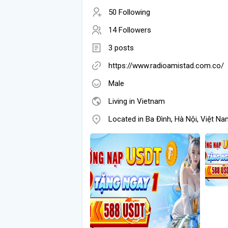
50 Following
14 Followers
3 posts
https://www.radioamistad.com.co/
Male
Living in Vietnam
Located in Ba Đình, Hà Nội, Việt N