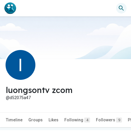
luongsontv zcom
@d52075a47
Timeline
Groups
Likes
Following
Followers
P
4
9