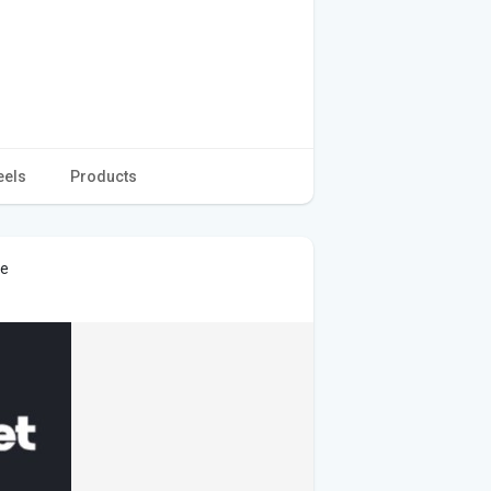
eels
Products
re