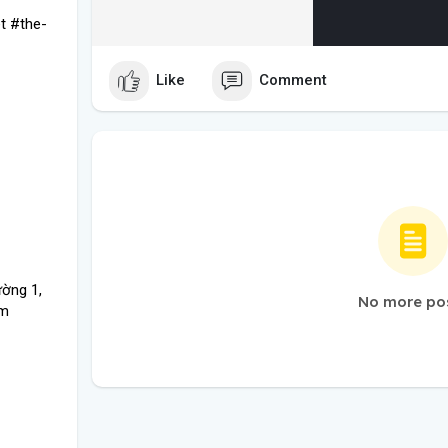
t #the-
Like
Comment
ường 1,
No more po
am