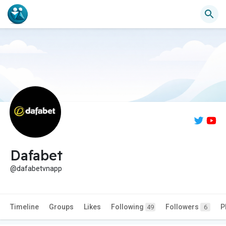
Dafabet
@dafabetvnapp
Timeline
Groups
Likes
Following
Followers
P
49
6