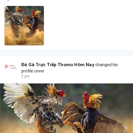
Đá Gà Trực Tiếp Thomo Hôm Nay
changed his
profile cover
2 yrs