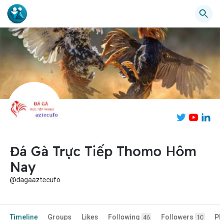
Đá Gà Trực Tiếp Thomo Hôm
Nay
@dagaaztecufo
Timeline
Groups
Likes
Following
Followers
P
46
10