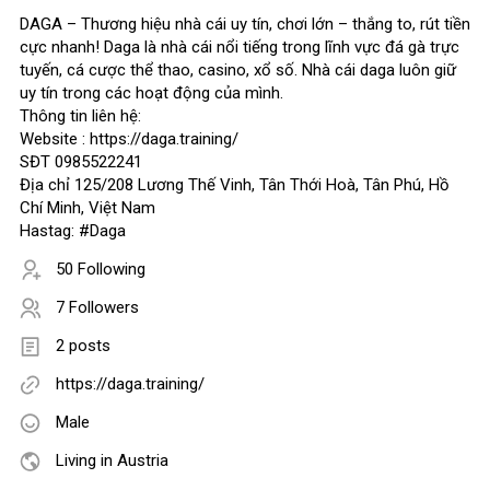
DAGA – Thương hiệu nhà cái uy tín, chơi lớn – thắng to, rút tiền
cực nhanh! Daga là nhà cái nổi tiếng trong lĩnh vực đá gà trực
tuyến, cá cược thể thao, casino, xổ số. Nhà cái daga luôn giữ
uy tín trong các hoạt động của mình.
Thông tin liên hệ:
Website : https://daga.training/
SĐT 0985522241
Địa chỉ 125/208 Lương Thế Vinh, Tân Thới Hoà, Tân Phú, Hồ
Chí Minh, Việt Nam
Hastag: #Daga
50 Following
7 Followers
2 posts
https://daga.training/
Male
Living in Austria