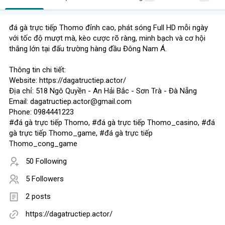
đá gà trực tiếp Thomo đỉnh cao, phát sóng Full HD mỗi ngày
với tốc độ mượt mà, kèo cược rõ ràng, minh bạch và cơ hội
thắng lớn tại đấu trường hàng đầu Đông Nam Á.
Thông tin chi tiết:
Website: https://dagatructiep.actor/
Địa chỉ: 518 Ngô Quyền - An Hải Bắc - Sơn Trà - Đà Nẵng
Email: dagatructiep.actor@gmail.com
Phone: 0984441223
#đá gà trực tiếp Thomo, #đá gà trực tiếp Thomo_casino, #đá
gà trực tiếp Thomo_game, #đá gà trực tiếp
Thomo_cong_game
50 Following
5 Followers
2 posts
https://dagatructiep.actor/