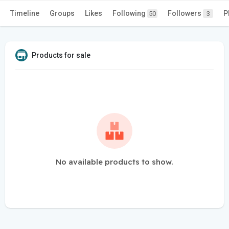
Timeline
Groups
Likes
Following
Followers
P
50
3
Products for sale
No available products to show.