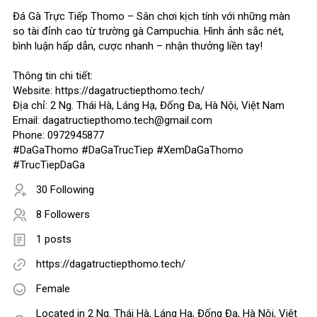
Đá Gà Trực Tiếp Thomo – Sân chơi kịch tính với những màn
so tài đỉnh cao từ trường gà Campuchia. Hình ảnh sắc nét,
bình luận hấp dẫn, cược nhanh – nhận thưởng liền tay!
Thông tin chi tiết:
Website: https://dagatructiepthomo.tech/
Địa chỉ: 2 Ng. Thái Hà, Láng Hạ, Đống Đa, Hà Nội, Việt Nam
Email: dagatructiepthomo.tech@gmail.com
Phone: 0972945877
#DaGaThomo #DaGaTrucTiep #XemDaGaThomo
#TrucTiepDaGa
30 Following
8 Followers
1 posts
https://dagatructiepthomo.tech/
Female
Located in 2 Ng. Thái Hà, Láng Hạ, Đống Đa, Hà Nội, Việt