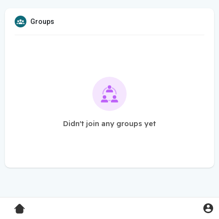
Groups
Didn't join any groups yet