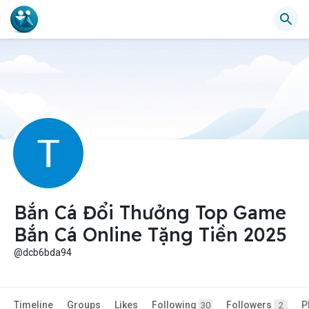
Bắn Cá Đổi Thưởng Top Game
Bắn Cá Online Tặng Tiền 2025
@dcb6bda94
Timeline
Groups
Likes
Following
Followers
P
30
2