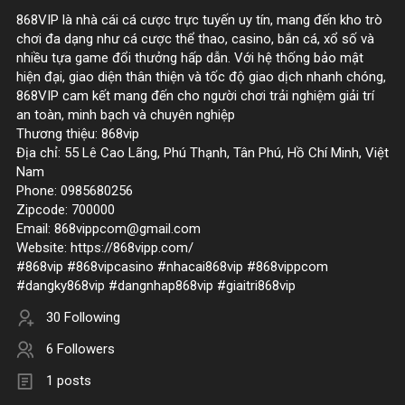
868VIP là nhà cái cá cược trực tuyến uy tín, mang đến kho trò
chơi đa dạng như cá cược thể thao, casino, bắn cá, xổ số và
nhiều tựa game đổi thưởng hấp dẫn. Với hệ thống bảo mật
hiện đại, giao diện thân thiện và tốc độ giao dịch nhanh chóng,
868VIP cam kết mang đến cho người chơi trải nghiệm giải trí
an toàn, minh bạch và chuyên nghiệp
Thương thiệu: 868vip
Địa chỉ: 55 Lê Cao Lãng, Phú Thạnh, Tân Phú, Hồ Chí Minh, Việt
Nam
Phone: 0985680256
Zipcode: 700000
Email: 868vippcom@gmail.com
Website: https://868vipp.com/
#868vip #868vipcasino #nhacai868vip #868vippcom
#dangky868vip #dangnhap868vip #giaitri868vip
30 Following
6 Followers
1 posts