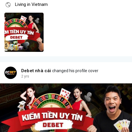
Living in Vietnam
Debet nhà cái
changed his profile cover
2 yrs