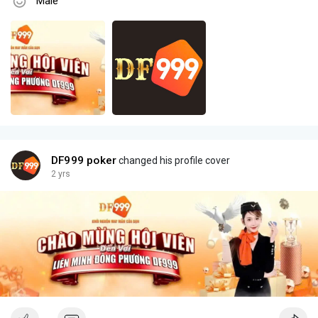
Male
DF999 poker
changed his profile cover
2 yrs