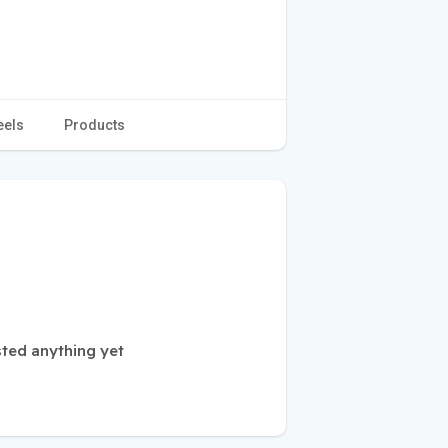
eels
Products
ted anything yet