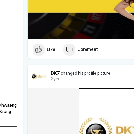
Like
Comment
DK7
changed his profile picture
2 yrs
 Khwaeng
 Krung