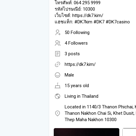
โทรศัพท์: 064 295 9999
รหัสไปรษณีย์: 10300
เว็บไซต์: https://dk7.kim/
แฮชแท็ก: #DK7kim #DK7 #DK7casino
50 Following
4 Followers
3 posts
https://dk7.kim/
Male
15 years old
Living in Thailand
Located in 1140/3 Thanon Phichai,
Thanon Nakhon Chai Si, Khet Dusit,
Thep Maha Nakhon 10300