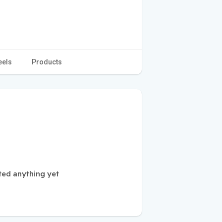
eels
Products
ted anything yet