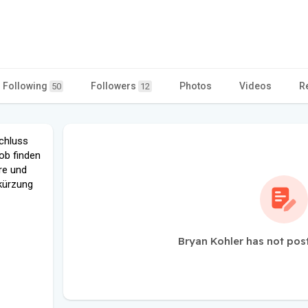
Following
Followers
Photos
Videos
R
50
12
chluss
Job finden
re und
kürzung
Bryan Kohler has not pos