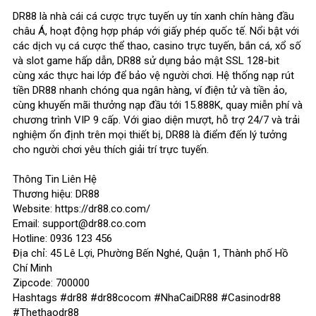
DR88 là nhà cái cá cược trực tuyến uy tín xanh chín hàng đầu
châu Á, hoạt động hợp pháp với giấy phép quốc tế. Nổi bật với
các dịch vụ cá cược thể thao, casino trực tuyến, bắn cá, xổ số
và slot game hấp dẫn, DR88 sử dụng bảo mật SSL 128-bit
cùng xác thực hai lớp để bảo vệ người chơi. Hệ thống nạp rút
tiền DR88 nhanh chóng qua ngân hàng, ví điện tử và tiền ảo,
cùng khuyến mãi thưởng nạp đầu tới 15.888K, quay miễn phí và
chương trình VIP 9 cấp. Với giao diện mượt, hỗ trợ 24/7 và trải
nghiệm ổn định trên mọi thiết bị, DR88 là điểm đến lý tưởng
cho người chơi yêu thích giải trí trực tuyến.
Thông Tin Liên Hệ
Thương hiệu: DR88
Website: https://dr88.co.com/
Email: support@dr88.co.com
Hotline: 0936 123 456
Địa chỉ: 45 Lê Lợi, Phường Bến Nghé, Quận 1, Thành phố Hồ
Chí Minh
Zipcode: 700000
Hashtags #dr88 #dr88cocom #NhaCaiDR88 #Casinodr88
#Thethaodr88