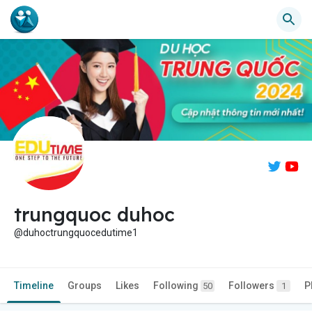
trungquoc duhoc
@duhoctrungquocedutime1
Timeline
Groups
Likes
Following
Followers
P
50
1