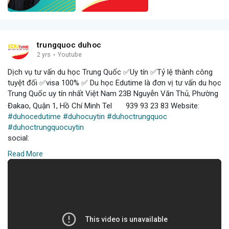
trungquoc duhoc
2 yrs
·
Youtube
Dịch vụ tư vấn du học Trung Quốc ✅Uy tín ✅Tỷ lệ thành công
tuyệt đối ✅visa 100% ✅ Du học Edutime là đơn vị tư vấn du học
Trung Quốc uy tín nhất Việt Nam 23B Nguyễn Văn Thủ, Phường
Đakao, Quận 1, Hồ Chí Minh Tel
939 93 23 83 Website:
#duhocedutime
#duhocuytin
#duhoctrungquoc
#duhoctrungquocuytin
social:
Read More