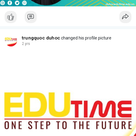
trungquoc duhoc
changed his profile picture
2 yrs