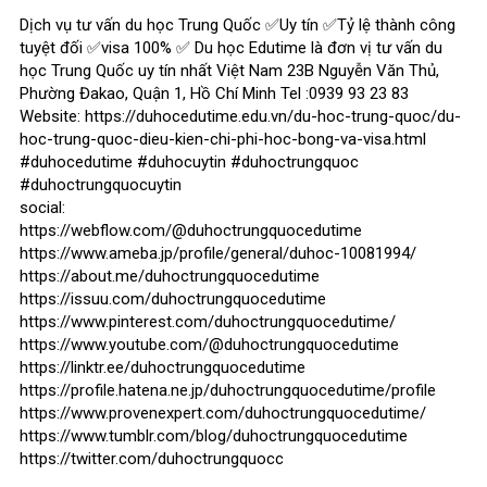
Dịch vụ tư vấn du học Trung Quốc ✅Uy tín ✅Tỷ lệ thành công
tuyệt đối ✅visa 100% ✅ Du học Edutime là đơn vị tư vấn du
học Trung Quốc uy tín nhất Việt Nam 23B Nguyễn Văn Thủ,
Phường Đakao, Quận 1, Hồ Chí Minh Tel :0939 93 23 83
Website: https://duhocedutime.edu.vn/du-hoc-trung-quoc/du-
hoc-trung-quoc-dieu-kien-chi-phi-hoc-bong-va-visa.html
#duhocedutime #duhocuytin #duhoctrungquoc
#duhoctrungquocuytin
social:
https://webflow.com/@duhoctrungquocedutime
https://www.ameba.jp/profile/general/duhoc-10081994/
https://about.me/duhoctrungquocedutime
https://issuu.com/duhoctrungquocedutime
https://www.pinterest.com/duhoctrungquocedutime/
https://www.youtube.com/@duhoctrungquocedutime
https://linktr.ee/duhoctrungquocedutime
https://profile.hatena.ne.jp/duhoctrungquocedutime/profile
https://www.provenexpert.com/duhoctrungquocedutime/
https://www.tumblr.com/blog/duhoctrungquocedutime
https://twitter.com/duhoctrungquocc