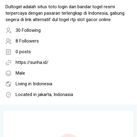
Dultogel adalah situs toto login dan bandar togel resmi
terpercaya dengan pasaran terlengkap di Indonesia, gabung
segera di link alternatif dul togel rtp slot gacor online.
30 Following
8 Followers
0 posts
https://sunha.id/
Male
Living in Indonesia
Located in jakarta, Indonasia