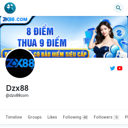
Dzx88
@dzx88com
Timeline
Groups
Likes
Following
Followers
P
48
9