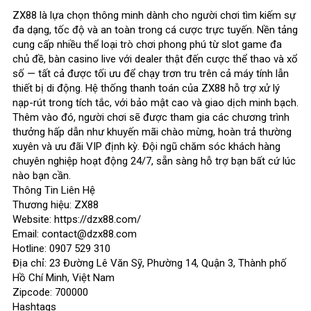
ZX88 là lựa chọn thông minh dành cho người chơi tìm kiếm sự
đa dạng, tốc độ và an toàn trong cá cược trực tuyến. Nền tảng
cung cấp nhiều thể loại trò chơi phong phú từ slot game đa
chủ đề, bàn casino live với dealer thật đến cược thể thao và xổ
số — tất cả được tối ưu để chạy trơn tru trên cả máy tính lẫn
thiết bị di động. Hệ thống thanh toán của ZX88 hỗ trợ xử lý
nạp-rút trong tích tắc, với bảo mật cao và giao dịch minh bạch.
Thêm vào đó, người chơi sẽ được tham gia các chương trình
thưởng hấp dẫn như khuyến mãi chào mừng, hoàn trả thường
xuyên và ưu đãi VIP định kỳ. Đội ngũ chăm sóc khách hàng
chuyên nghiệp hoạt động 24/7, sẵn sàng hỗ trợ bạn bất cứ lúc
nào bạn cần.
Thông Tin Liên Hệ
Thương hiệu: ZX88
Website: https://dzx88.com/
Email: contact@dzx88.com
Hotline: 0907 529 310
Địa chỉ: 23 Đường Lê Văn Sỹ, Phường 14, Quận 3, Thành phố
Hồ Chí Minh, Việt Nam
Zipcode: 700000
Hashtags