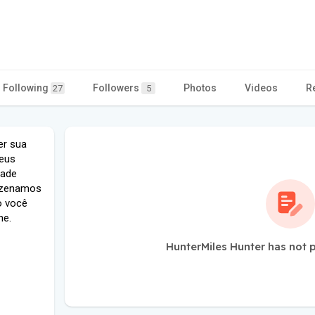
Following
Followers
Photos
Videos
R
27
5
er sua
seus
dade
azenamos
o você
ne.
HunterMiles Hunter has not 