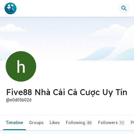
Five88 Nhà Cái Cá Cược Uy Tín
@e0d05b02d
Timeline
Groups
Likes
Following
Followers
P
49
11