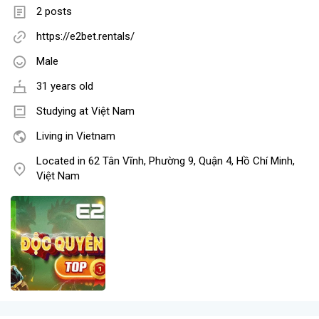
2 posts
https://e2bet.rentals/
Male
31 years old
Studying at Việt Nam
Living in Vietnam
Located in 62 Tân Vĩnh, Phường 9, Quận 4, Hồ Chí Minh,
Việt Nam