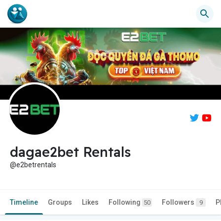
dagae2bet Rentals
@e2betrentals
Timeline
Groups
Likes
Following
Followers
P
50
9