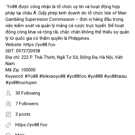
`Yo88 được công nhận là tổ chức uy tín và hoạt động hợp
pháp tại châu Á. Giấy phép kinh doanh do tổ chức Isle of Man
Gambling Supervision Commission – đơn vị hàng đầu trong
việc kiểm soát và quản lý mảng cá cược trực tuyến. Để hoạt
động công khai và rộng rãi, chắc chắn không thể thiếu sự quản
lý từ quốc gia có thẩm quyền là Philippines.
Website: https://yo88.foo
SĐT: 0973720938
Địa chỉ: 222 P. Thái Thịnh, Ngã Tư Sở, Đống Đa, Hà Nội, Việt
Nam
Mã Zip: 100000
Keyword: #Yo88 #linkvaoyo88 #yo88foo #yo888 #yo88taixiu
#yo88tructuyen
30 Following
7 Followers
3 posts
https://yo88.foo