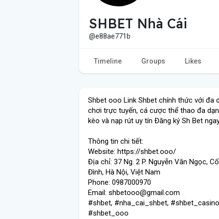
SHBET Nhà Cái
@e88ae771b
Timeline
Groups
Likes
Shbet ooo Link Shbet chính thức với đa 
chơi trực tuyến, cá cược thể thao đa dạng
kèo và nạp rút uy tín Đăng ký Sh Bet ngay
Thông tin chi tiết:
Website: https://shbet.ooo/
Địa chỉ: 37 Ng. 2 P. Nguyễn Văn Ngọc, Cố
Đình, Hà Nội, Việt Nam
Phone: 0987000970
Email: shbetooo@gmail.com
#shbet, #nha_cai_shbet, #shbet_casino
#shbet_ooo