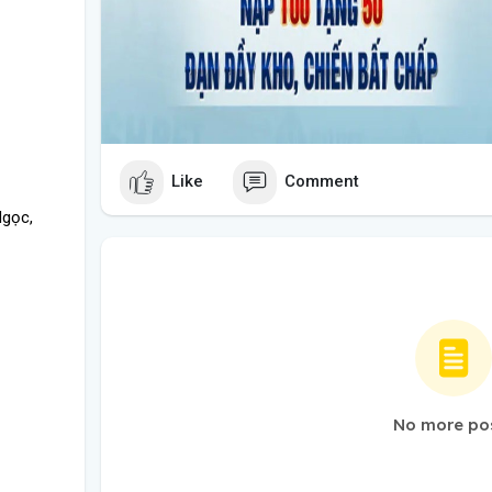
Like
Comment
Ngọc,
No more po