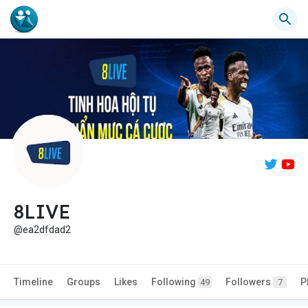
8LIVE
@ea2dfdad2
Timeline
Groups
Likes
Following
Followers
P
49
7