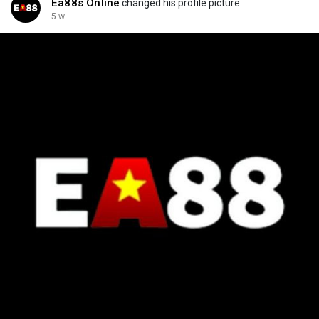
Ea88s Online
changed his profile picture
5 w