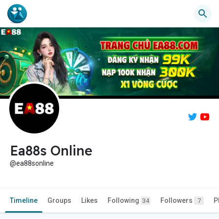
Ea88s Online
@ea88sonline
Timeline
Groups
Likes
Following
Followers
P
34
7