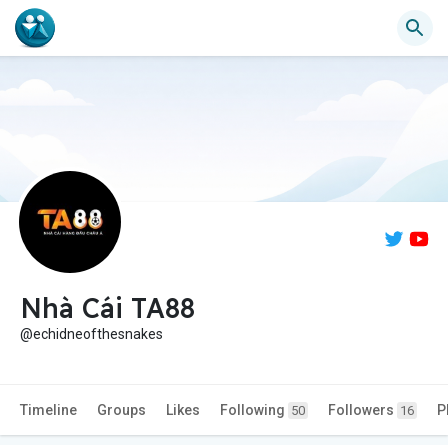
Nhà Cái TA88
@echidneofthesnakes
Timeline
Groups
Likes
Following
Followers
P
50
16