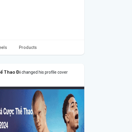
eels
Products
ể Thao Đi
changed his profile cover