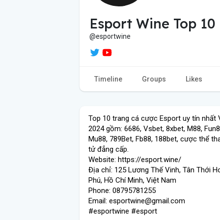
Esport Wine Top 10
@esportwine
Timeline
Groups
Likes
Top 10 trang cá cược Esport uy tín nhất
2024 gồm: 6686, Vsbet, 8xbet, M88, Fun8
Mu88, 789Bet, Fb88, 188bet, cược thể th
tử đẳng cấp.
Website: https://esport.wine/
Địa chỉ: 125 Lương Thế Vinh, Tân Thới H
Phú, Hồ Chí Minh, Việt Nam
Phone: 08795781255
Email: esportwine@gmail.com
#esportwine #esport