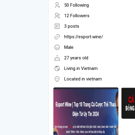
50 Following
12 Followers
3 posts
https://esport.wine/
Male
27 years old
Living in Vietnam
Located in vietnam