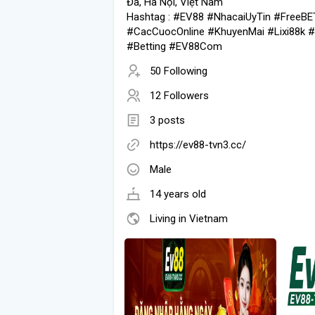
Đa, Hà Nội, Việt Nam
Hashtag : #EV88 #NhacaiUyTin #FreeBE
#CacCuocOnline #KhuyenMai #Lixi88k 
#Betting #EV88Com
50 Following
12 Followers
3 posts
https://ev88-tvn3.cc/
Male
14 years old
Living in Vietnam