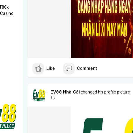
T88k
#Casino
Like
Comment
EV88 Nhà Cái
changed his profile picture
1 y