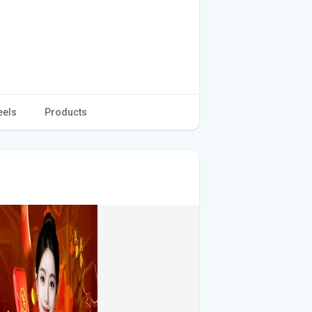
eels
Products