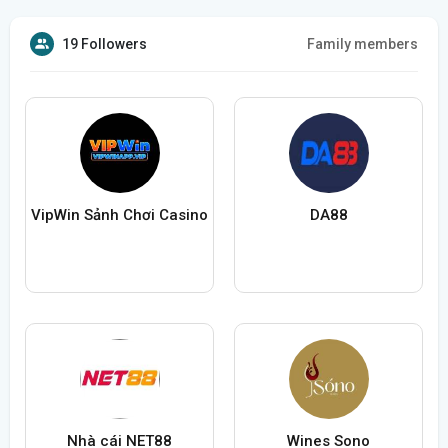
19 Followers
Family members
VipWin Sảnh Chơi Casino
DA88
Nhà cái NET88
Wines Sono