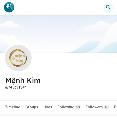
Mệnh Kim
@f45c3184f
Timeline
Groups
Likes
Following
Followers
P
50
16